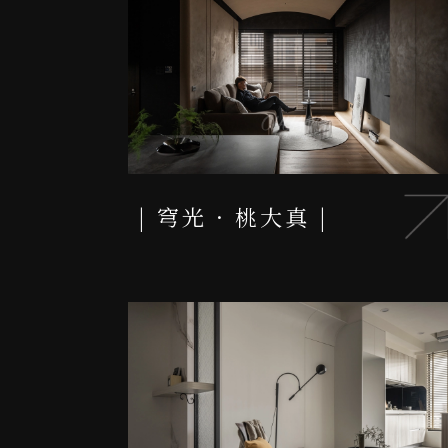
穹光 · 桃大真