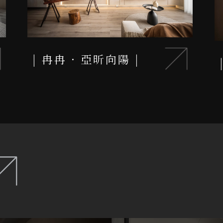
冉冉 · 亞昕向陽