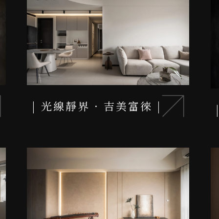
光線靜界 · 吉美富徠